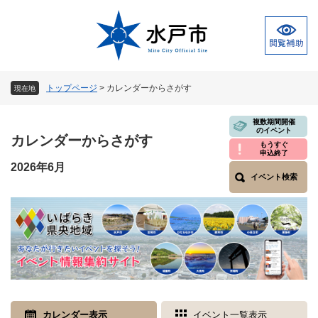
ペ
メ
ー
ニ
ジ
ュ
の
ー
先
を
頭
飛
トップページ
>
カレンダーからさがす
現在地
で
ば
す
し
本
複数期間開催
。
て
のイベント
文
カレンダーからさがす
本
もうすぐ
申込終了
文
2026年6月
へ
イベント検索
カレンダー表示
イベント一覧表示