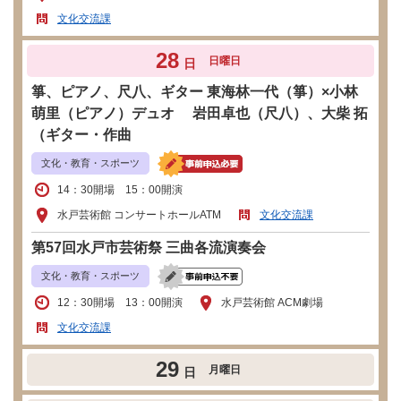
文化交流課
28
日曜日
日
箏、ピアノ、尺八、ギター 東海林一代（箏）×小林
萌里（ピアノ）デュオ 岩田卓也（尺八）、大柴 拓
（ギター・作曲
文化・教育・スポーツ
14：30開場 15：00開演
水戸芸術館 コンサートホールATM
文化交流課
第57回水戸市芸術祭 三曲各流演奏会
文化・教育・スポーツ
12：30開場 13：00開演
水戸芸術館 ACM劇場
文化交流課
29
月曜日
日