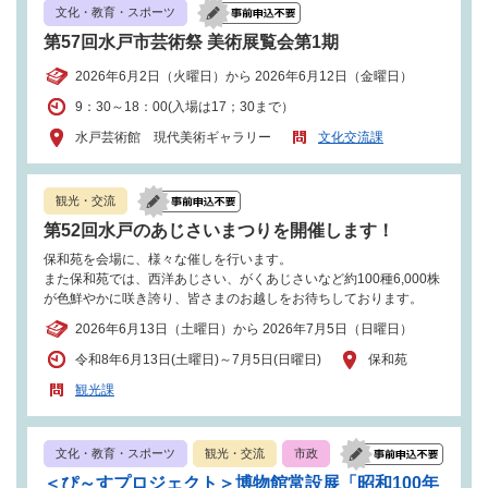
文化・教育・スポーツ
第57回水戸市芸術祭 美術展覧会第1期
2026年6月2日（火曜日）から 2026年6月12日（金曜日）
9：30～18：00(入場は17；30まで）
水戸芸術館 現代美術ギャラリー
文化交流課
観光・交流
第52回水戸のあじさいまつりを開催します！
保和苑を会場に、様々な催しを行います。
また保和苑では、西洋あじさい、がくあじさいなど約100種6,000株
が色鮮やかに咲き誇り、皆さまのお越しをお待ちしております。
2026年6月13日（土曜日）から 2026年7月5日（日曜日）
令和8年6月13日(土曜日)～7月5日(日曜日)
保和苑
観光課
文化・教育・スポーツ
観光・交流
市政
＜ぴ～すプロジェクト＞博物館常設展「昭和100年