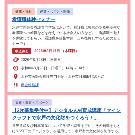
健康と福祉
産業・しごと・開発
看護職体験セミナー
水戸市医師会看護専門学院において、看護職に興味のある中高生や
看護職への転職などを考えている社会人の方などに、看護職の魅力
を体験してもらい、看護職を目指す第一歩を後押しするためのセミ
ナーです。
2026年8月13日 （木曜日）
申込締切
2026年8月23日（日曜日）
令和8年8月23日（日曜日）14時～16時
水戸市医師会看護専門学院（水戸市河和田町107-2）
保健総務課
文化・教育・スポーツ
【2次募集受付中】デジタル人材育成講座「マイン
クラフトで水戸の文化財をつくろう！」
世界遺産及び日本遺産について学習・調査を行い、その知識をもと
にNASEFの「ニジクラ」を活用して、水戸市の文化財を制作する。