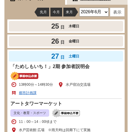
先月
今月
来月
25
木曜日
日
26
金曜日
日
27
土曜日
日
「ためしもいち！」2期 参加者説明会
13時00分～14時30分
水戸宿泊交流場
都市計画課
アートタワーマーケット
文化・教育・スポーツ
11：00～14：00頃まで
水戸芸術館 広場 ※雨天時は回廊下にて実施