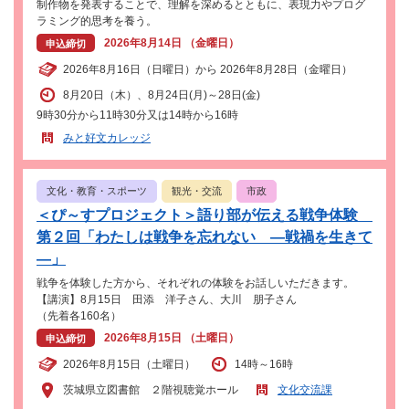
制作物を発表することで、理解を深めるとともに、表現力やプログ
ラミング的思考を養う。
2026年8月14日 （金曜日）
申込締切
2026年8月16日（日曜日）から 2026年8月28日（金曜日）
8月20日（木）、8月24日(月)～28日(金)
9時30分から11時30分又は14時から16時
みと好文カレッジ
文化・教育・スポーツ
観光・交流
市政
＜ぴ～すプロジェクト＞語り部が伝える戦争体験
第２回「わたしは戦争を忘れない ―戦禍を生きて
―」
戦争を体験した方から、それぞれの体験をお話しいただきます。
【講演】8月15日 田添 洋子さん、大川 朋子さん
（先着各160名）
2026年8月15日 （土曜日）
申込締切
2026年8月15日（土曜日）
14時～16時
茨城県立図書館 ２階視聴覚ホール
文化交流課