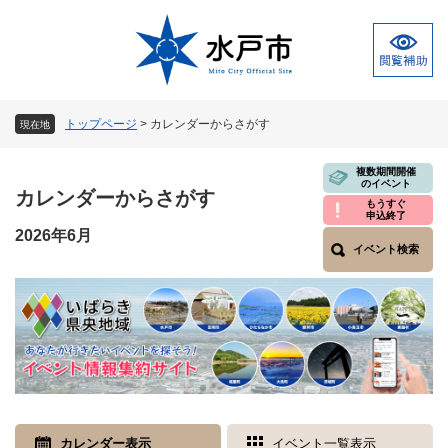
ペ
メ
ー
ニ
ジ
ュ
の
ー
先
を
頭
飛
トップページ
>
カレンダーからさがす
現在地
で
ば
す
し
本
複数期間開催
。
て
のイベント
文
カレンダーからさがす
本
もうすぐ
申込終了
文
2026年6月
へ
イベント検索
カレンダー表示
イベント一覧表示