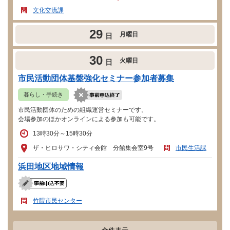
文化交流課
29
月曜日
日
30
火曜日
日
市民活動団体基盤強化セミナー参加者募集
暮らし・手続き
市民活動団体のための組織運営セミナーです。
会場参加のほかオンラインによる参加も可能です。
13時30分～15時30分
ザ・ヒロサワ・シティ会館 分館集会室9号
市民生活課
浜田地区地域情報
竹隈市民センター