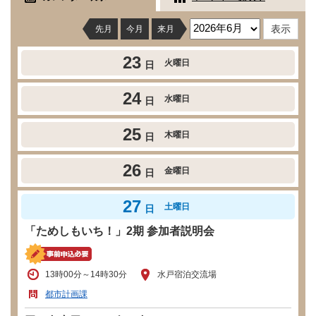
先月
今月
来月
23
火曜日
日
24
水曜日
日
25
木曜日
日
26
金曜日
日
27
土曜日
日
「ためしもいち！」2期 参加者説明会
13時00分～14時30分
水戸宿泊交流場
都市計画課