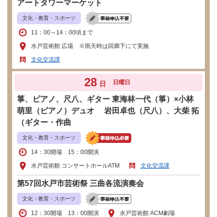
アートタワーマーケット
文化・教育・スポーツ
11：00～14：00頃まで
水戸芸術館 広場 ※雨天時は回廊下にて実施
文化交流課
28
日曜日
日
箏、ピアノ、尺八、ギター 東海林一代（箏）×小林
萌里（ピアノ）デュオ 岩田卓也（尺八）、大柴 拓
（ギター・作曲
文化・教育・スポーツ
14：30開場 15：00開演
水戸芸術館 コンサートホールATM
文化交流課
第57回水戸市芸術祭 三曲各流演奏会
文化・教育・スポーツ
12：30開場 13：00開演
水戸芸術館 ACM劇場