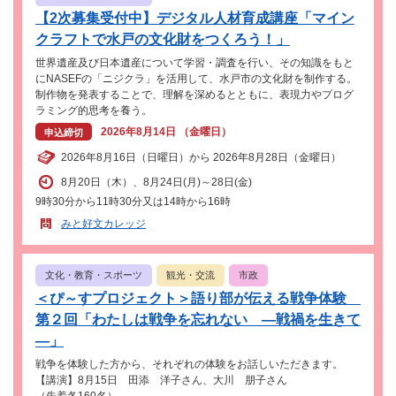
【2次募集受付中】デジタル人材育成講座「マイン
クラフトで水戸の文化財をつくろう！」
世界遺産及び日本遺産について学習・調査を行い、その知識をもと
にNASEFの「ニジクラ」を活用して、水戸市の文化財を制作する。
制作物を発表することで、理解を深めるとともに、表現力やプログ
ラミング的思考を養う。
2026年8月14日 （金曜日）
申込締切
2026年8月16日（日曜日）から 2026年8月28日（金曜日）
8月20日（木）、8月24日(月)～28日(金)
9時30分から11時30分又は14時から16時
みと好文カレッジ
文化・教育・スポーツ
観光・交流
市政
＜ぴ～すプロジェクト＞語り部が伝える戦争体験
第２回「わたしは戦争を忘れない ―戦禍を生きて
―」
戦争を体験した方から、それぞれの体験をお話しいただきます。
【講演】8月15日 田添 洋子さん、大川 朋子さん
（先着各160名）