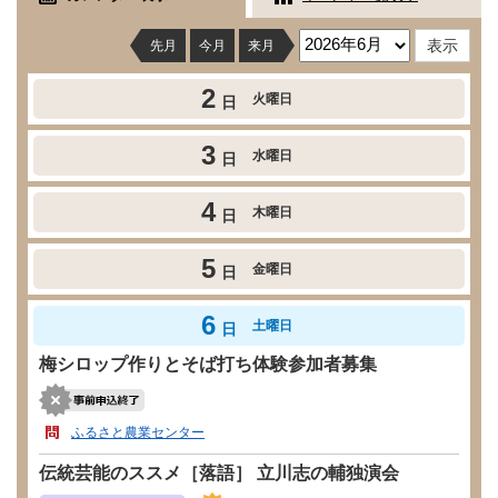
先月
今月
来月
2
火曜日
日
3
水曜日
日
4
木曜日
日
5
金曜日
日
6
土曜日
日
梅シロップ作りとそば打ち体験参加者募集
ふるさと農業センター
伝統芸能のススメ［落語］ 立川志の輔独演会