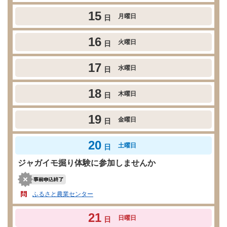
15
月曜日
日
16
火曜日
日
17
水曜日
日
18
木曜日
日
19
金曜日
日
20
土曜日
日
ジャガイモ掘り体験に参加しませんか
ふるさと農業センター
21
日曜日
日