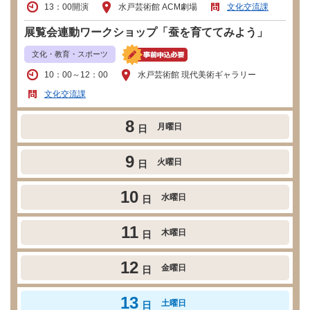
13：00開演
水戸芸術館 ACM劇場
文化交流課
展覧会連動ワークショップ「蚕を育ててみよう」
文化・教育・スポーツ
10：00～12：00
水戸芸術館 現代美術ギャラリー
文化交流課
8
月曜日
日
9
火曜日
日
10
水曜日
日
11
木曜日
日
12
金曜日
日
13
土曜日
日