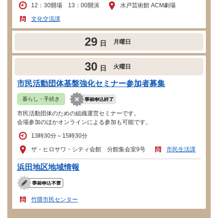
12：30開場 13：00開演
水戸芸術館 ACM劇場
文化交流課
29
月曜日
日
30
火曜日
日
市民活動団体基盤強化セミナー参加者募集
暮らし・手続き
市民活動団体のための組織運営セミナーです。
会場参加のほかオンラインによる参加も可能です。
13時30分～15時30分
ザ・ヒロサワ・シティ会館 分館集会室9号
市民生活課
浜田地区地域情報
竹隈市民センター