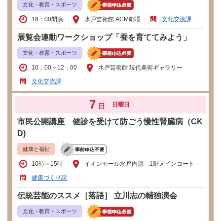
文化・教育・スポーツ
16：00開演
水戸芸術館 ACM劇場
文化交流課
展覧会連動ワークショップ「蚕を育ててみよう」
文化・教育・スポーツ
10：00～12：00
水戸芸術館 現代美術ギャラリー
文化交流課
7
日曜日
日
市民公開講座 健診を受けて防ごう慢性腎臓病（CK
D)
健康と福祉
10時～15時
イオンモール水戸内原 1階メインコート
健康づくり課
伝統芸能のススメ［落語］ 立川志の輔独演会
文化・教育・スポーツ