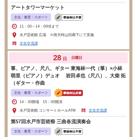
アートタワーマーケット
文化・教育・スポーツ
11：00～14：00頃まで
水戸芸術館 広場 ※雨天時は回廊下にて実施
文化交流課
28
日曜日
日
箏、ピアノ、尺八、ギター 東海林一代（箏）×小林
萌里（ピアノ）デュオ 岩田卓也（尺八）、大柴 拓
（ギター・作曲
文化・教育・スポーツ
14：30開場 15：00開演
水戸芸術館 コンサートホールATM
文化交流課
第57回水戸市芸術祭 三曲各流演奏会
文化・教育・スポーツ