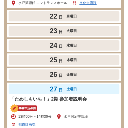
水戸芸術館 エントランスホール
文化交流課
22
月曜日
日
23
火曜日
日
24
水曜日
日
25
木曜日
日
26
金曜日
日
27
土曜日
日
「ためしもいち！」2期 参加者説明会
13時00分～14時30分
水戸宿泊交流場
都市計画課