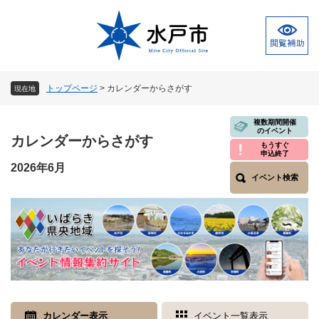
ペ
メ
ー
ニ
ジ
ュ
の
ー
先
を
頭
飛
トップページ
>
カレンダーからさがす
現在地
で
ば
す
し
本
複数期間開催
。
て
のイベント
文
カレンダーからさがす
本
もうすぐ
申込終了
文
2026年6月
へ
イベント検索
カレンダー表示
イベント一覧表示