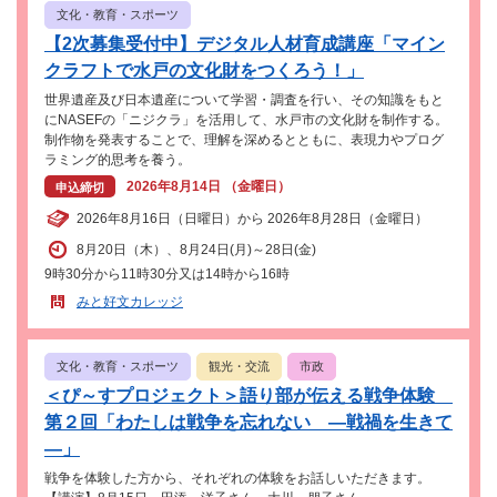
文化・教育・スポーツ
【2次募集受付中】デジタル人材育成講座「マイン
クラフトで水戸の文化財をつくろう！」
世界遺産及び日本遺産について学習・調査を行い、その知識をもと
にNASEFの「ニジクラ」を活用して、水戸市の文化財を制作する。
制作物を発表することで、理解を深めるとともに、表現力やプログ
ラミング的思考を養う。
2026年8月14日 （金曜日）
申込締切
2026年8月16日（日曜日）から 2026年8月28日（金曜日）
8月20日（木）、8月24日(月)～28日(金)
9時30分から11時30分又は14時から16時
みと好文カレッジ
文化・教育・スポーツ
観光・交流
市政
＜ぴ～すプロジェクト＞語り部が伝える戦争体験
第２回「わたしは戦争を忘れない ―戦禍を生きて
―」
戦争を体験した方から、それぞれの体験をお話しいただきます。