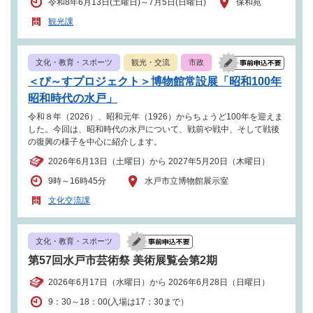
令和8年6月13日(土曜日)～7月5日(日曜日)
保和苑
観光課
文化・教育・スポーツ
観光・交流
市政
＜ぴ～すプロジェクト＞博物館常設展「昭和100年
昭和時代の水戸」
令和８年（2026）、昭和元年（1926）からちょうど100年を迎えま
した。今回は、昭和時代の水戸について、戦前や戦中、そして戦後
の復興の様子を中心に紹介します。
2026年6月13日（土曜日）から 2027年5月20日（木曜日）
9時～16時45分
水戸市立博物館展示室
文化交流課
文化・教育・スポーツ
第57回水戸市芸術祭 美術展覧会第2期
2026年6月17日（水曜日）から 2026年6月28日（日曜日）
9：30～18：00(入場は17；30まで）