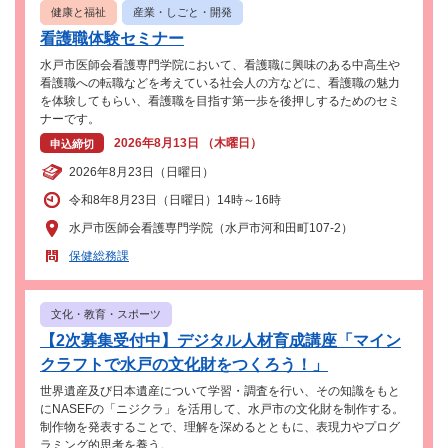
健康と福祉
産業・しごと・開発
看護職体験セミナー
水戸市医師会看護専門学院において、看護職に興味のある中高生や
看護職への転職などを考えている社会人の方などに、看護職の魅力
を体験してもらい、看護職を目指す第一歩を後押しするためのセミ
ナーです。
2026年8月13日 （木曜日）
申込締切
2026年8月23日（日曜日）
令和8年8月23日（日曜日）14時～16時
水戸市医師会看護専門学院（水戸市河和田町107-2）
保健総務課
文化・教育・スポーツ
【2次募集受付中】デジタル人材育成講座「マイン
クラフトで水戸の文化財をつくろう！」
世界遺産及び日本遺産について学習・調査を行い、その知識をもと
にNASEFの「ニジクラ」を活用して、水戸市の文化財を制作する。
制作物を発表することで、理解を深めるとともに、表現力やプログ
ラミング的思考を養う。