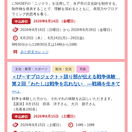
にNASEFの「ニジクラ」を活用して、水戸市の文化財を制作する。
制作物を発表することで、理解を深めるとともに、表現力やプログ
ラミング的思考を養う。
2026年8月14日 （金曜日）
申込締切
2026年8月16日（日曜日）から 2026年8月28日（金曜日）
8月20日（木）、8月24日(月)～28日(金)
9時30分から11時30分又は14時から16時
みと好文カレッジ
文化・教育・スポーツ
観光・交流
市政
＜ぴ～すプロジェクト＞語り部が伝える戦争体験
第２回「わたしは戦争を忘れない ―戦禍を生きて
―」
戦争を体験した方から、それぞれの体験をお話しいただきます。
【講演】8月15日 田添 洋子さん、大川 朋子さん
（先着各160名）
2026年8月15日 （土曜日）
申込締切
2026年8月15日（土曜日）
14時～16時