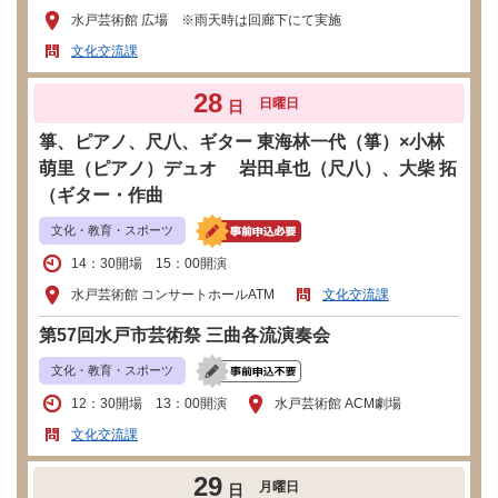
水戸芸術館 広場 ※雨天時は回廊下にて実施
文化交流課
28
日曜日
日
箏、ピアノ、尺八、ギター 東海林一代（箏）×小林
萌里（ピアノ）デュオ 岩田卓也（尺八）、大柴 拓
（ギター・作曲
文化・教育・スポーツ
14：30開場 15：00開演
水戸芸術館 コンサートホールATM
文化交流課
第57回水戸市芸術祭 三曲各流演奏会
文化・教育・スポーツ
12：30開場 13：00開演
水戸芸術館 ACM劇場
文化交流課
29
月曜日
日