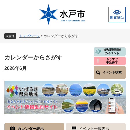
ペ
メ
ー
ニ
ジ
ュ
の
ー
先
を
頭
飛
トップページ
>
カレンダーからさがす
現在地
で
ば
す
し
本
複数期間開催
。
て
のイベント
文
カレンダーからさがす
本
もうすぐ
申込終了
文
2026年6月
へ
イベント検索
カレンダー表示
イベント一覧表示