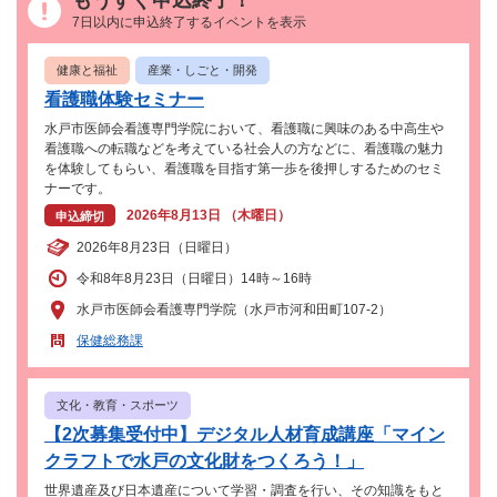
7日以内に申込終了するイベントを表示
健康と福祉
産業・しごと・開発
看護職体験セミナー
水戸市医師会看護専門学院において、看護職に興味のある中高生や
看護職への転職などを考えている社会人の方などに、看護職の魅力
を体験してもらい、看護職を目指す第一歩を後押しするためのセミ
ナーです。
2026年8月13日 （木曜日）
申込締切
2026年8月23日（日曜日）
令和8年8月23日（日曜日）14時～16時
水戸市医師会看護専門学院（水戸市河和田町107-2）
保健総務課
文化・教育・スポーツ
【2次募集受付中】デジタル人材育成講座「マイン
クラフトで水戸の文化財をつくろう！」
世界遺産及び日本遺産について学習・調査を行い、その知識をもと