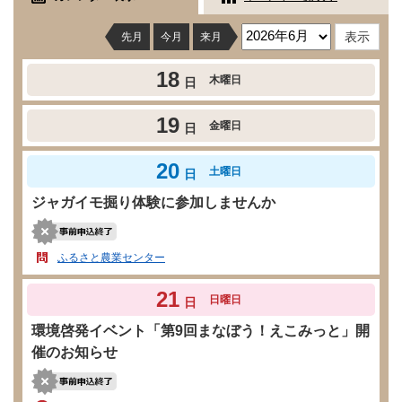
先月
今月
来月
18
木曜日
日
19
金曜日
日
20
土曜日
日
ジャガイモ掘り体験に参加しませんか
ふるさと農業センター
21
日曜日
日
環境啓発イベント「第9回まなぼう！えこみっと」開
催のお知らせ