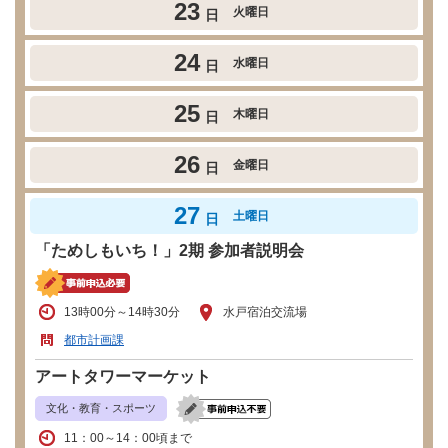
23
火曜日
日
24
水曜日
日
25
木曜日
日
26
金曜日
日
27
土曜日
日
「ためしもいち！」2期 参加者説明会
13時00分～14時30分
水戸宿泊交流場
都市計画課
アートタワーマーケット
文化・教育・スポーツ
11：00～14：00頃まで