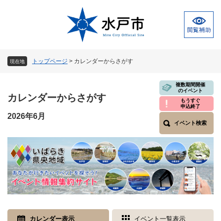
ペ
メ
ー
ニ
ジ
ュ
の
ー
先
を
頭
飛
トップページ
>
カレンダーからさがす
現在地
で
ば
す
し
本
複数期間開催
。
て
のイベント
文
カレンダーからさがす
本
もうすぐ
申込終了
文
2026年6月
へ
イベント検索
カレンダー表示
イベント一覧表示