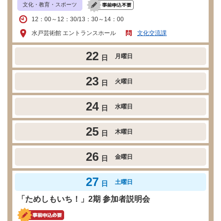
文化・教育・スポーツ
12：00～12：30/13：30～14：00
水戸芸術館 エントランスホール
文化交流課
22
月曜日
日
23
火曜日
日
24
水曜日
日
25
木曜日
日
26
金曜日
日
27
土曜日
日
「ためしもいち！」2期 参加者説明会