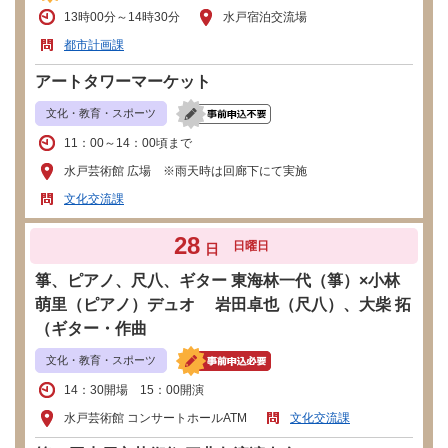
13時00分～14時30分
水戸宿泊交流場
都市計画課
アートタワーマーケット
文化・教育・スポーツ
11：00～14：00頃まで
水戸芸術館 広場 ※雨天時は回廊下にて実施
文化交流課
28
日曜日
日
箏、ピアノ、尺八、ギター 東海林一代（箏）×小林
萌里（ピアノ）デュオ 岩田卓也（尺八）、大柴 拓
（ギター・作曲
文化・教育・スポーツ
14：30開場 15：00開演
水戸芸術館 コンサートホールATM
文化交流課