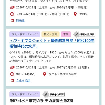
が色鮮やかに咲き誇り、皆さまのお越しをお待ちしております。
2026年6月13日（土曜日）から 2026年7月5日（日曜日）
令和8年6月13日(土曜日)～7月5日(日曜日)
保和苑
観光課
文化・教育・スポーツ
観光・交流
市政
＜ぴ～すプロジェクト＞博物館常設展「昭和100年
昭和時代の水戸」
令和８年（2026）、昭和元年（1926）からちょうど100年を迎えま
した。今回は、昭和時代の水戸について、戦前や戦中、そして戦後
の復興の様子を中心に紹介します。
2026年6月13日（土曜日）から 2027年5月20日（木曜日）
9時～16時45分
水戸市立博物館展示室
文化交流課
文化・教育・スポーツ
第57回水戸市芸術祭 美術展覧会第2期