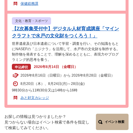
保健総務課
文化・教育・スポーツ
【2次募集受付中】デジタル人材育成講座「マイン
クラフトで水戸の文化財をつくろう！」
世界遺産及び日本遺産について学習・調査を行い、その知識をもと
にNASEFの「ニジクラ」を活用して、水戸市の文化財を制作する。
制作物を発表することで、理解を深めるとともに、表現力やプログ
ラミング的思考を養う。
2026年8月14日 （金曜日）
申込締切
2026年8月16日（日曜日）から 2026年8月28日（金曜日）
8月20日（木）、8月24日(月)～28日(金)
9時30分から11時30分又は14時から16時
みと好文カレッジ
お探しの情報は見つかりましたか？
見つからない場合はイベント検索で条件を指定し
イベント検索
て検索してみてください。