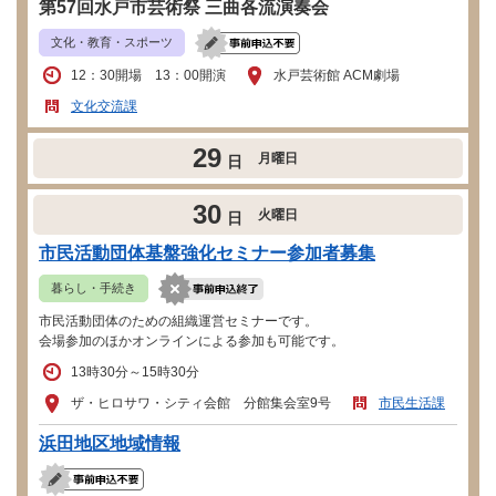
第57回水戸市芸術祭 三曲各流演奏会
文化・教育・スポーツ
12：30開場 13：00開演
水戸芸術館 ACM劇場
文化交流課
29
月曜日
日
30
火曜日
日
市民活動団体基盤強化セミナー参加者募集
暮らし・手続き
市民活動団体のための組織運営セミナーです。
会場参加のほかオンラインによる参加も可能です。
13時30分～15時30分
ザ・ヒロサワ・シティ会館 分館集会室9号
市民生活課
浜田地区地域情報