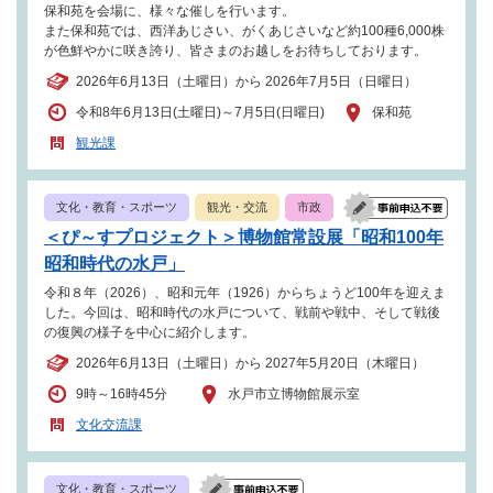
保和苑を会場に、様々な催しを行います。
また保和苑では、西洋あじさい、がくあじさいなど約100種6,000株
が色鮮やかに咲き誇り、皆さまのお越しをお待ちしております。
2026年6月13日（土曜日）から 2026年7月5日（日曜日）
令和8年6月13日(土曜日)～7月5日(日曜日)
保和苑
観光課
文化・教育・スポーツ
観光・交流
市政
＜ぴ～すプロジェクト＞博物館常設展「昭和100年
昭和時代の水戸」
令和８年（2026）、昭和元年（1926）からちょうど100年を迎えま
した。今回は、昭和時代の水戸について、戦前や戦中、そして戦後
の復興の様子を中心に紹介します。
2026年6月13日（土曜日）から 2027年5月20日（木曜日）
9時～16時45分
水戸市立博物館展示室
文化交流課
文化・教育・スポーツ