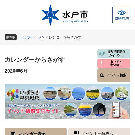
ペ
メ
ー
ニ
ジ
ュ
の
ー
先
を
頭
飛
トップページ
>
カレンダーからさがす
現在地
で
ば
す
し
本
複数期間開催
。
て
のイベント
文
カレンダーからさがす
本
もうすぐ
申込終了
文
2026年6月
へ
イベント検索
カレンダー表示
イベント一覧表示