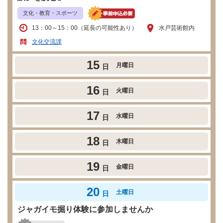
文化・教育・スポーツ
13：00～15：00（延長の可能性あり）
水戸芸術館内
文化交流課
15
月曜日
日
16
火曜日
日
17
水曜日
日
18
木曜日
日
19
金曜日
日
20
土曜日
日
ジャガイモ掘り体験に参加しませんか