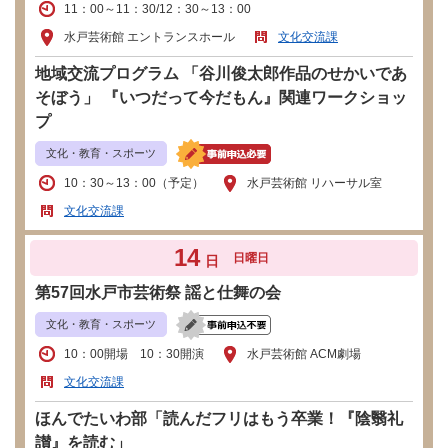
11：00～11：30/12：30～13：00
水戸芸術館 エントランスホール
文化交流課
地域交流プログラム 「谷川俊太郎作品のせかいであ
そぼう」 『いつだって今だもん』関連ワークショッ
プ
文化・教育・スポーツ
10：30～13：00（予定）
水戸芸術館 リハーサル室
文化交流課
14
日曜日
日
第57回水戸市芸術祭 謡と仕舞の会
文化・教育・スポーツ
10：00開場 10：30開演
水戸芸術館 ACM劇場
文化交流課
ほんでたいわ部「読んだフリはもう卒業！『陰翳礼
讃』を読む」