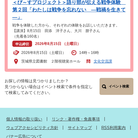
＜ぴ～すプロジェクト＞語り部が伝える戦争体験
第２回「わたしは戦争を忘れない ―戦禍を生きて
―」
戦争を体験した方から、それぞれの体験をお話しいただきます。
【講演】8月15日 田添 洋子さん、大川 朋子さん
（先着各160名）
2026年8月15日 （土曜日）
申込締切
2026年8月15日（土曜日）
14時～16時
茨城県立図書館 ２階視聴覚ホール
文化交流課
お探しの情報は見つかりましたか？
見つからない場合はイベント検索で条件を指定し
イベント検索
て検索してみてください。
個人情報の取り扱い
リンク・著作権・免責事項
ウェブアクセシビリティ方針
サイトマップ
RSS利用案内
バナー広告について