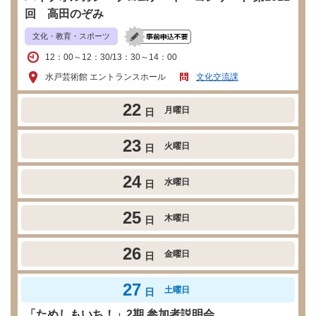
回 高田のぞみ
文化・教育・スポーツ
12：00～12：30/13：30～14：00
水戸芸術館 エントランスホール
文化交流課
22
月曜日
日
23
火曜日
日
24
水曜日
日
25
木曜日
日
26
金曜日
日
27
土曜日
日
「ためしもいち！」2期 参加者説明会