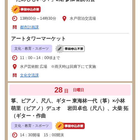
13時00分～14時30分
水戸宿泊交流場
都市計画課
アートタワーマーケット
文化・教育・スポーツ
11：00～14：00頃まで
水戸芸術館 広場 ※雨天時は回廊下にて実施
文化交流課
28
日曜日
日
箏、ピアノ、尺八、ギター 東海林一代（箏）×小林
萌里（ピアノ）デュオ 岩田卓也（尺八）、大柴 拓
（ギター・作曲
文化・教育・スポーツ
14：30開場 15：00開演