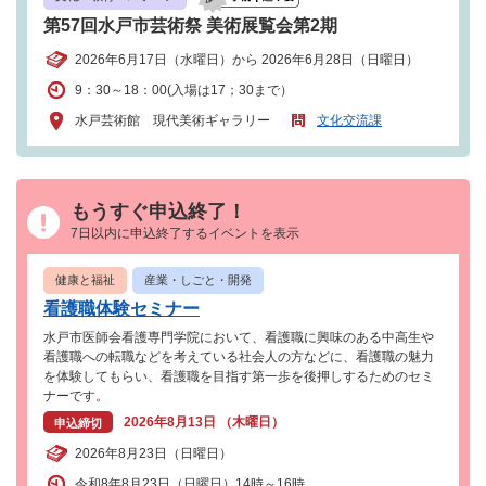
第57回水戸市芸術祭 美術展覧会第2期
2026年6月17日（水曜日）から 2026年6月28日（日曜日）
9：30～18：00(入場は17；30まで）
水戸芸術館 現代美術ギャラリー
文化交流課
もうすぐ申込終了！
7日以内に申込終了するイベントを表示
健康と福祉
産業・しごと・開発
看護職体験セミナー
水戸市医師会看護専門学院において、看護職に興味のある中高生や
看護職への転職などを考えている社会人の方などに、看護職の魅力
を体験してもらい、看護職を目指す第一歩を後押しするためのセミ
ナーです。
2026年8月13日 （木曜日）
申込締切
2026年8月23日（日曜日）
令和8年8月23日（日曜日）14時～16時