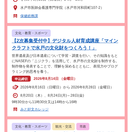
水戸市医師会看護専門学院（水戸市河和田町107-2）
保健総務課
文化・教育・スポーツ
【2次募集受付中】デジタル人材育成講座「マイン
クラフトで水戸の文化財をつくろう！」
世界遺産及び日本遺産について学習・調査を行い、その知識をもと
にNASEFの「ニジクラ」を活用して、水戸市の文化財を制作する。
制作物を発表することで、理解を深めるとともに、表現力やプログ
ラミング的思考を養う。
2026年8月14日 （金曜日）
申込締切
2026年8月16日（日曜日）から 2026年8月28日（金曜日）
8月20日（木）、8月24日(月)～28日(金)
9時30分から11時30分又は14時から16時
みと好文カレッジ
文化・教育・スポーツ
観光・交流
市政