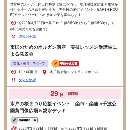
世界中の人々が，同日同時刻に電気を消し，地球温暖化防止と生物多
様性保全への意思を表明する世界規模の消灯イベント「EARTH HOU
R(アースアワー)」への参加企業を募集します。
令和8年3月28日(土曜日)の午後8時30分から午後9時30分まで
(時間内の可能な範囲で)
環境保全課
市民のためのオルガン講座 実技レッスン受講生に
よる発表会
文化・教育・スポーツ
13：00開演
水戸芸術館エントランスホール
文化交流課
29
日曜日
日
水戸の桜まつり応援イベント 楽市・楽座in千波公
園黄門像広場＆親水デッキ
2026年3月28日（土曜日）から 2026年3月29日（日曜日）