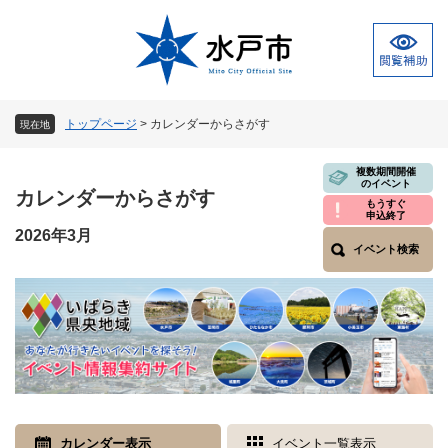
ペ
メ
ー
ニ
ジ
ュ
の
ー
先
を
頭
飛
トップページ
>
カレンダーからさがす
現在地
で
ば
す
し
本
複数期間開催
。
て
のイベント
文
カレンダーからさがす
本
もうすぐ
申込終了
文
2026年3月
へ
イベント検索
カレンダー表示
イベント一覧表示