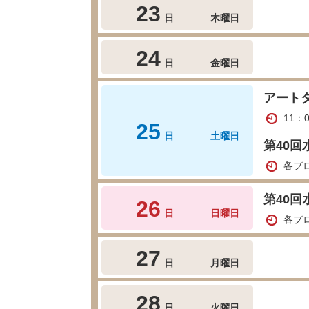
23
日
木曜日
24
日
金曜日
アート
11：
25
日
土曜日
第40回
各プ
第40回
26
日
日曜日
各プ
27
日
月曜日
28
日
火曜日