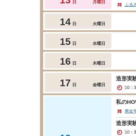
日
月曜日
ふる
14
日
火曜日
15
日
水曜日
16
日
木曜日
造形実
17
日
金曜日
10：
私のHO
男女
造形実
10：