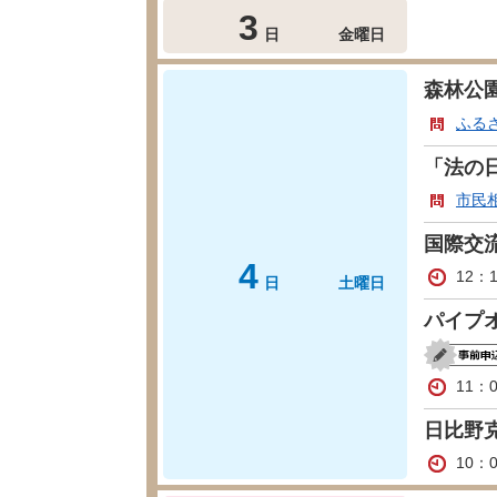
3
日
金曜日
森林公
ふる
「法の
市民
国際交
4
12：
日
土曜日
パイプ
11：
日比野克
10：