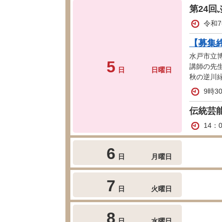
第24
令和7
【募集
水戸市立
5
講師の先
日
日曜日
秋の逆川
9時3
伝統芸
14：
6
日
月曜日
7
日
火曜日
8
日
水曜日