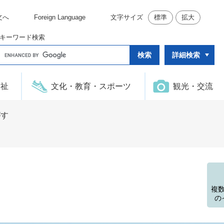
文へ
Foreign Language
文字サイズ
標準
拡大
キーワード検索
G
詳細検索
o
o
g
l
福祉
文化・教育・スポーツ
観光・交流
e
カ
ス
タ
がす
ム
検
索
複
の