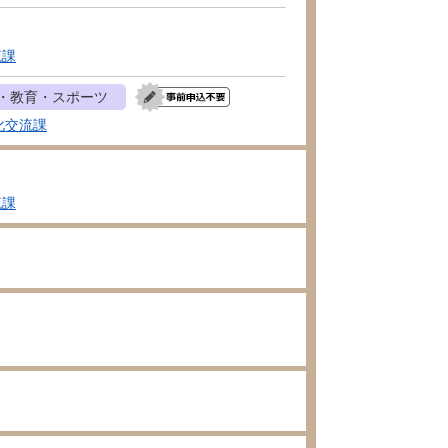
流課
・教育・スポーツ
化交流課
流課