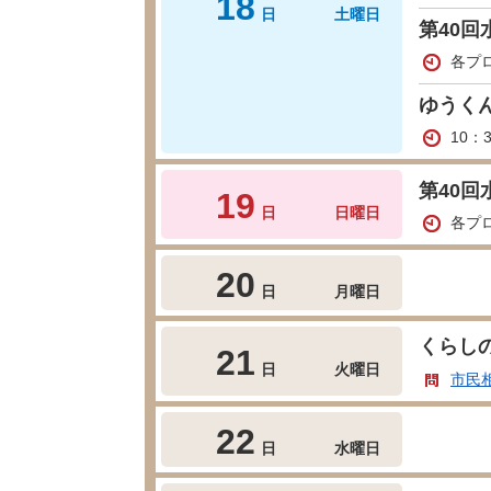
18
日
土曜日
第40回
各プ
ゆうく
10：
第40回
19
日
日曜日
各プ
20
日
月曜日
くらし
21
日
火曜日
市民
22
日
水曜日