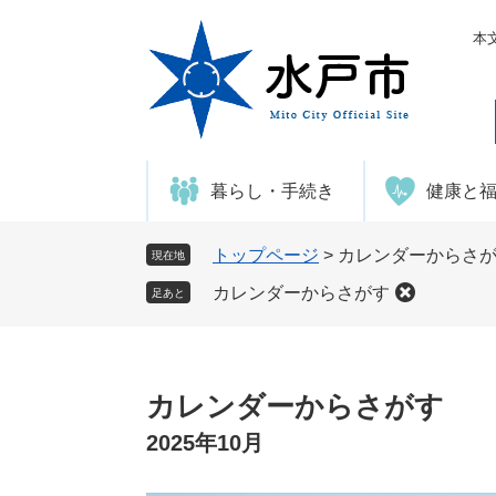
ペ
メ
ー
ニ
本
ジ
ュ
の
ー
先
を
頭
飛
で
ば
暮らし・手続き
健康と
す
し
。
て
本
トップページ
>
カレンダーからさ
現在地
文
カレンダーからさがす
足あと
へ
本
文
カレンダーからさがす
2025年10月