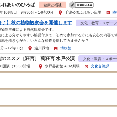
回ふれあいのひろば
健康と福祉
年10月5日 9時30分～14時30分
千波公園ふれあい広場
障
終了】秋の植物観察会を開催します
文化・教育・スポーツ
博物館主催による自然観察会です。
生による分かりやすい解説付きで、初めて参加する方にも安心の内容で
緑地を歩きながら、いろんな植物を探してみませんか？
0分～12時00分
逆川緑地
博物館
能のススメ［狂言］ 萬狂言 水戸公演
文化・教育・スポー
00開演（13:30開場）
水戸芸術館 ACM劇場
文化交流課