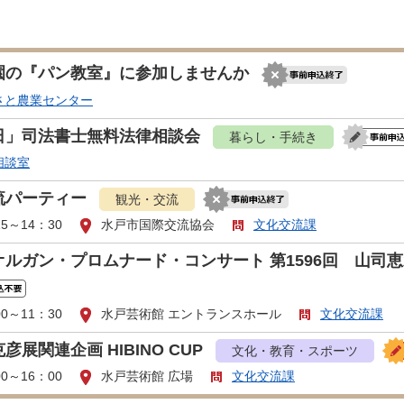
園の『パン教室』に参加しませんか
さと農業センター
日」司法書士無料法律相談会
暮らし・手続き
相談室
流パーティー
観光・交流
15～14：30
水戸市国際交流協会
文化交流課
オルガン・プロムナード・コンサート 第1596回 山司
00～11：30
水戸芸術館 エントランスホール
文化交流課
彦展関連企画 HIBINO CUP
文化・教育・スポーツ
00～16：00
水戸芸術館 広場
文化交流課