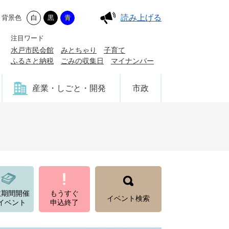
読み上げる
背景色
白
黒
青
注目ワード
水戸市民会館
みとちゃり
子育て
ふるさと納税
ごみの収集日
マイナンバー
産業・しごと・開発
市政
数期間開催
もうすぐ
イベント検索
イベント
申込終了