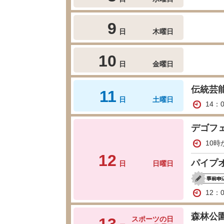
9
日
木曜日
10
日
金曜日
伝統芸
11
日
土曜日
14：
デゴフェ
10時
12
パイプ
日
日曜日
12：
森林公
13
スポーツの日